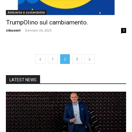
Ambiente e sostenibilità
TrumpOlino sul cambiamento.
cibusonl
-
Gennaio 26, 2025
0
1
2
3
LATEST NEWS