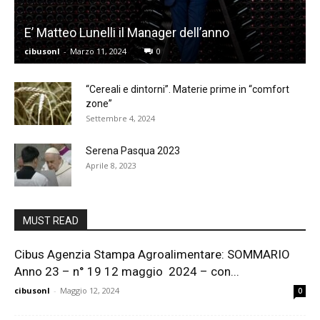
E’ Matteo Lunelli il Manager dell’anno
cibusonl
-
Marzo 11, 2024
0
“Cereali e dintorni”. Materie prime in “comfort
zone”
Settembre 4, 2024
Serena Pasqua 2023
Aprile 8, 2023
MUST READ
Cibus Agenzia Stampa Agroalimentare: SOMMARIO
Anno 23 – n° 19 12 maggio 2024 – con...
cibusonl
-
Maggio 12, 2024
0