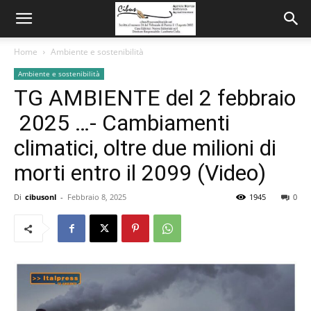
Home
Ambiente e sostenibilità
Ambiente e sostenibilità
TG AMBIENTE del 2 febbraio
2025 …- Cambiamenti
climatici, oltre due milioni di
morti entro il 2099 (Video)
Di
cibusonl
-
Febbraio 8, 2025
1945
0