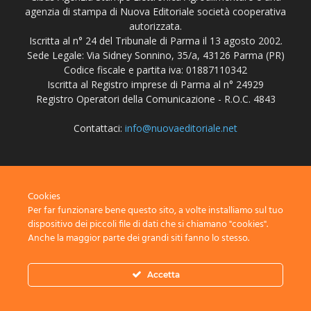
agenzia di stampa di Nuova Editoriale società cooperativa
autorizzata.
Iscritta al n° 24 del Tribunale di Parma il 13 agosto 2002.
Sede Legale: Via Sidney Sonnino, 35/a, 43126 Parma (PR)
Codice fiscale e partita iva: 01887110342
Iscritta al Registro imprese di Parma al n° 24929
Registro Operatori della Comunicazione - R.O.C. 4843
Contattaci:
info@nuovaeditoriale.net
SEGUICI
Cookies
Per far funzionare bene questo sito, a volte installiamo sul tuo
dispositivo dei piccoli file di dati che si chiamano "cookies".
Anche la maggior parte dei grandi siti fanno lo stesso.
Disclaimer
Privacy
Advertisement
Contact Us
Accetta
© Nuova Editoriale società cooperativa