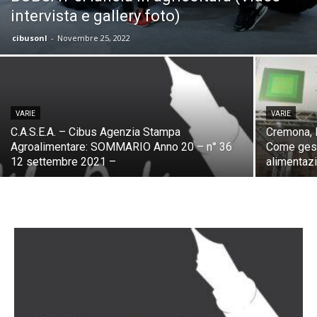
intervista e gallery foto)
cibusonl
-
Novembre 25, 2022
VARIE
VARIE
C.A.S.E.A. – Cibus Agenzia Stampa
Cremona, F
Agroalimentare: SOMMARIO Anno 20 – n° 36
Come gesti
12 settembre 2021 –
alimentaz