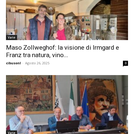
Varie
Maso Zollweghof: la visione di Irmgard e
Franz tra natura, vino...
cibusonl
-
Agosto 26, 2025
0
Varie