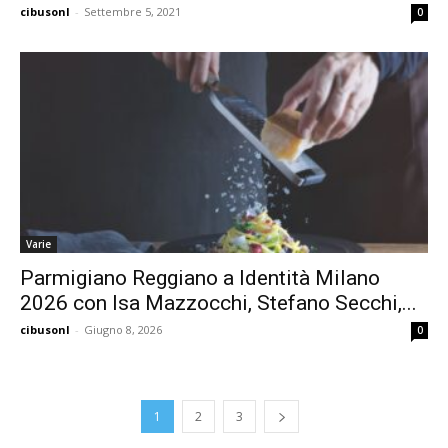
cibusonl
-
Settembre 5, 2021
0
Varie
Parmigiano Reggiano a Identità Milano
2026 con Isa Mazzocchi, Stefano Secchi,...
cibusonl
-
Giugno 8, 2026
0
1
2
3