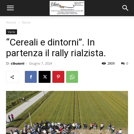
Home
Varie
Varie
“Cereali e dintorni”. In
partenza il rally rialzista.
Di
cibusonl
-
Giugno 7, 2024
2809
0