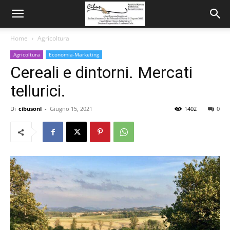
Home
Agricoltura
Agricoltura
Economia-Marketing
Cereali e dintorni. Mercati
tellurici.
Di
cibusonl
-
Giugno 15, 2021
1402
0