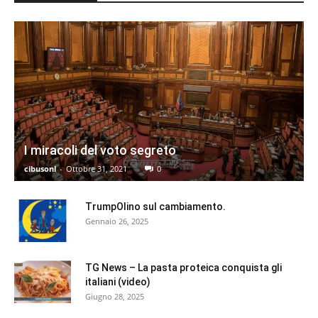
I miracoli del voto segreto
cibusonl
-
Ottobre 31, 2021
0
TrumpOlino sul cambiamento.
Gennaio 26, 2025
TG News – La pasta proteica conquista gli
italiani (video)
Giugno 28, 2025