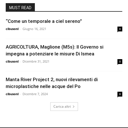
MUST READ
“Come un temporale a ciel sereno”
cibusonl
-
Giugno 16, 2021
0
AGRICOLTURA, Maglione (M5s): Il Governo si
impegna a potenziare le misure Di Ismea
cibusonl
-
Dicembre 31, 2021
0
Manta River Project 2, nuovi rilevamenti di
microplastiche nelle acque del Po
cibusonl
-
Dicembre 7, 2024
0
Carica altri