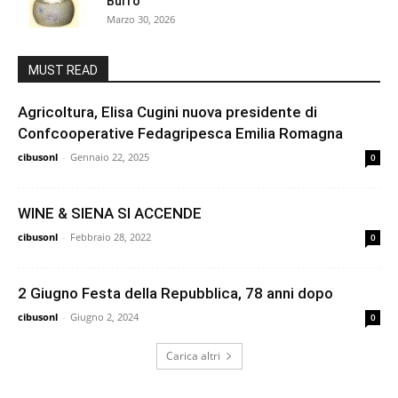
Burro”
Marzo 30, 2026
MUST READ
Agricoltura, Elisa Cugini nuova presidente di
Confcooperative Fedagripesca Emilia Romagna
cibusonl
-
Gennaio 22, 2025
0
WINE & SIENA SI ACCENDE
cibusonl
-
Febbraio 28, 2022
0
2 Giugno Festa della Repubblica, 78 anni dopo
cibusonl
-
Giugno 2, 2024
0
Carica altri