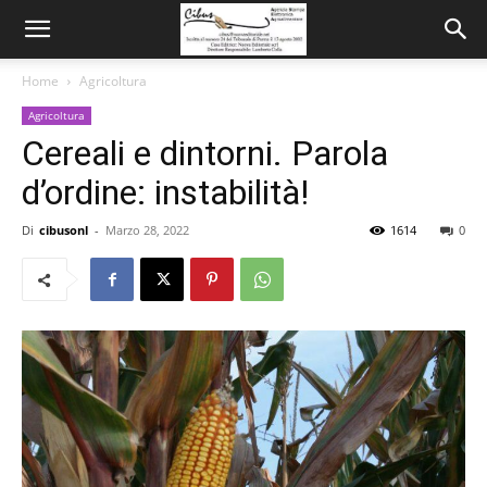
Home
Agricoltura
Agricoltura
Cereali e dintorni. Parola
d’ordine: instabilità!
Di
cibusonl
-
Marzo 28, 2022
1614
0