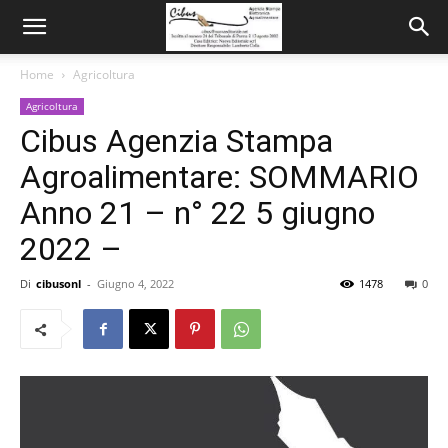
Home
Agricoltura
Agricoltura
Cibus Agenzia Stampa
Agroalimentare: SOMMARIO
Anno 21 – n° 22 5 giugno
2022 –
Di
cibusonl
-
Giugno 4, 2022
1478
0