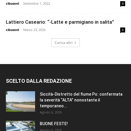
cibusonl
-
Settembre 1, 2022
0
Lattiero Caseario: “-Latte e parmigiano in salita”
cibusonl
-
Marzo 23, 2026
0
Carica altri
SCELTO DALLA REDAZIONE
Siccità-Distretto del fiume Po: confermata
la severità “ALTA” nonostante il
temporaneo...
Agosto 6, 2026
BUONE FESTE!
Agosto 6, 2026