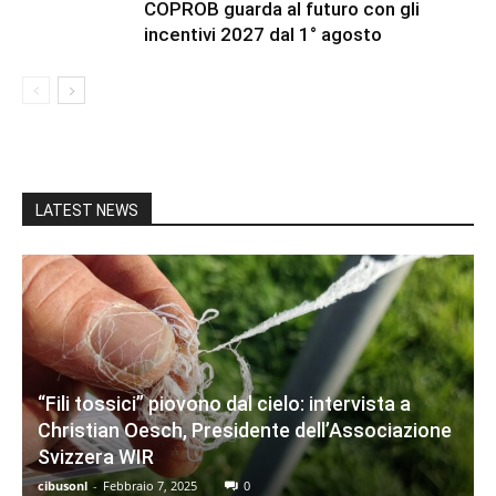
COPROB guarda al futuro con gli
incentivi 2027 dal 1° agosto
LATEST NEWS
“Fili tossici” piovono dal cielo: intervista a
Christian Oesch, Presidente dell’Associazione
Svizzera WIR
cibusonl
-
Febbraio 7, 2025
0