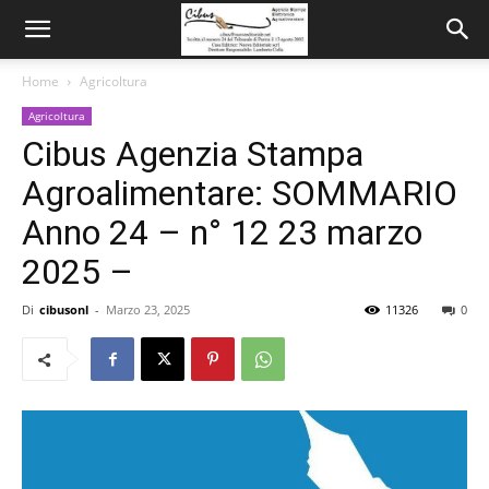
Home
Agricoltura
Agricoltura
Cibus Agenzia Stampa
Agroalimentare: SOMMARIO
Anno 24 – n° 12 23 marzo
2025 –
Di
cibusonl
-
Marzo 23, 2025
11326
0