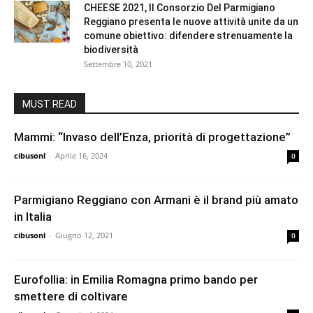
CHEESE 2021, Il Consorzio Del Parmigiano
Reggiano presenta le nuove attività unite da un
comune obiettivo: difendere strenuamente la
biodiversità
Settembre 10, 2021
MUST READ
Mammi: “Invaso dell’Enza, priorità di progettazione”
cibusonl
-
Aprile 16, 2024
0
Parmigiano Reggiano con Armani è il brand più amato
in Italia
cibusonl
-
Giugno 12, 2021
0
Eurofollia: in Emilia Romagna primo bando per
smettere di coltivare