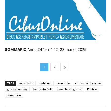
SOMMARIO
Anno 24° – n° 12 23 marzo 2025
1
2
TAGS
agricoltura
ambiente
economia
economia di guerra
green economy
Lamberto Colla
macchine agricole
Politica
sommario