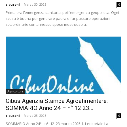
cibusonl
-
Marzo 30, 2025
0
Prima era l’emergenza sanitaria, poi l’emergenza geopolitica. Ogni
scusa è buona per generare paura e far passare operazioni
straordinarie con annesse spese mostruose a...
Agricoltura
Cibus Agenzia Stampa Agroalimentare:
SOMMARIO Anno 24 – n° 12 23...
cibusonl
-
Marzo 23, 2025
0
SOMMARIO Anno 24° - n° 12 23 marzo 2025 1.1 editoriale La