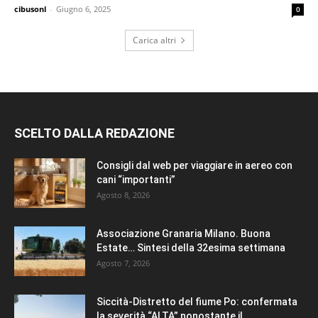
cibusonl
-
Giugno 6, 2025
0
Carica altri
SCELTO DALLA REDAZIONE
Consigli dal web per viaggiare in aereo con
cani “importanti”
Agosto 8, 2026
Associazione Granaria Milano. Buona
Estate… Sintesi della 32esima settimana
Agosto 7, 2026
Siccità-Distretto del fiume Po: confermata
la severità “ALTA” nonostante il