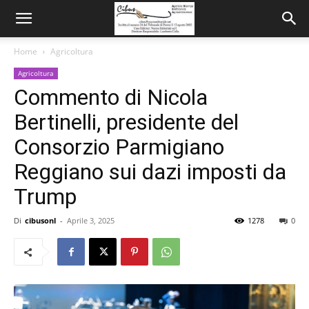
Home
Agricoltura
Agricoltura
Commento di Nicola
Bertinelli, presidente del
Consorzio Parmigiano
Reggiano sui dazi imposti da
Trump
Di
cibusonl
-
Aprile 3, 2025
1278
0