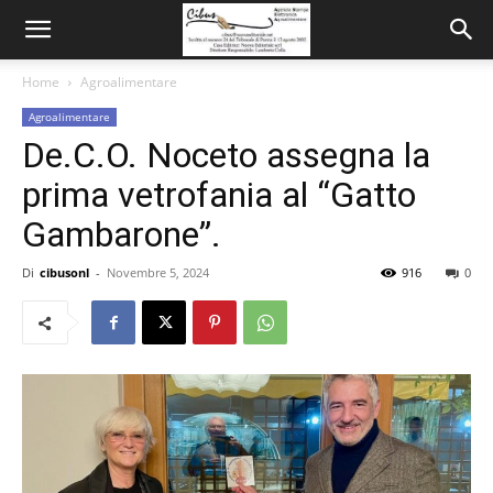
Home
Agroalimentare
Agroalimentare
De.C.O. Noceto assegna la
prima vetrofania al “Gatto
Gambarone”.
Di
cibusonl
-
Novembre 5, 2024
916
0