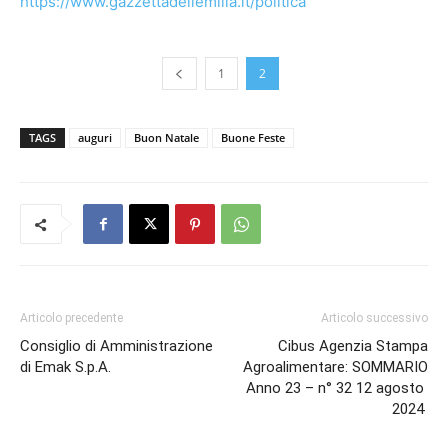
https://www.gazzettadellemilia.it/politica
1
2
TAGS
auguri
Buon Natale
Buone Feste
Articolo precedente
Articolo successivo
Consiglio di Amministrazione
Cibus Agenzia Stampa
di Emak S.p.A.
Agroalimentare: SOMMARIO
Anno 23 – n° 32 12 agosto
2024