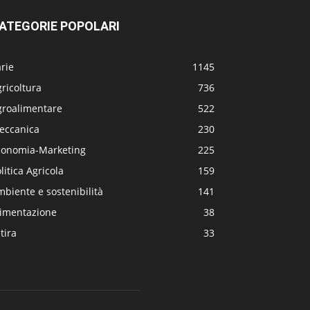
ATEGORIE POPOLARI
rie
1145
ricoltura
736
groalimentare
522
eccanica
230
conomia-Marketing
225
litica Agricola
159
biente e sostenibilità
141
limentazione
38
tira
33