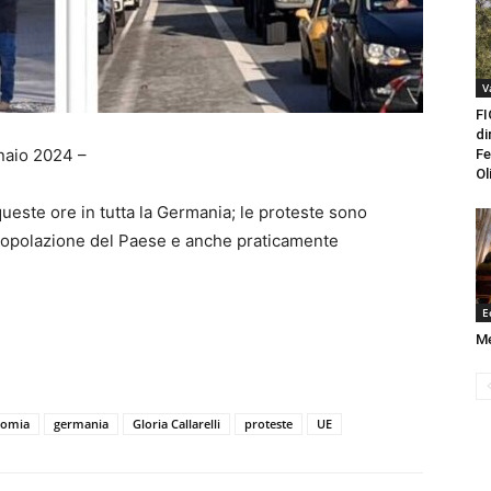
V
FI
di
naio 2024 –
Fe
Ol
ueste ore in tutta la Germania; le proteste sono
popolazione del Paese e anche praticamente
E
Me
nomia
germania
Gloria Callarelli
proteste
UE