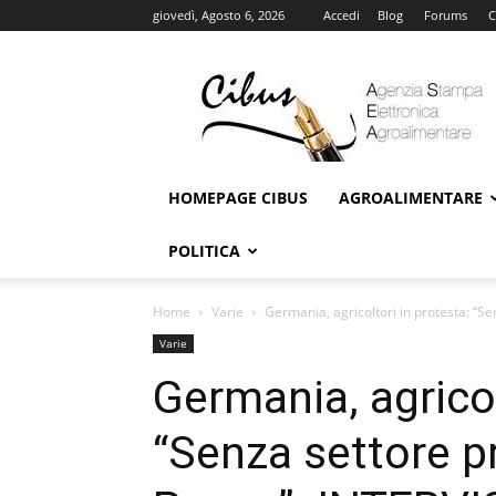
giovedì, Agosto 6, 2026
Accedi
Blog
Forums
C
Cibus
Online
HOMEPAGE CIBUS
AGROALIMENTARE
POLITICA
Home
Varie
Germania, agricoltori in protesta: “Se
Varie
Germania, agricol
“Senza settore pr