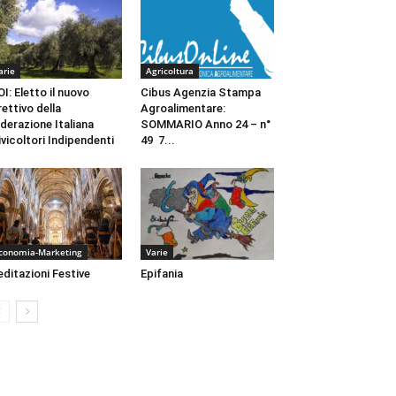
arie
Agricoltura
OI: Eletto il nuovo
Cibus Agenzia Stampa
rettivo della
Agroalimentare:
derazione Italiana
SOMMARIO Anno 24 – n°
ivicoltori Indipendenti
49 7...
conomia-Marketing
Varie
ditazioni Festive
Epifania