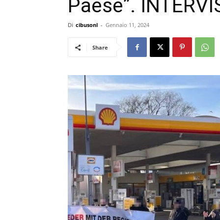
Paese”. INTERV
Di
cibusonl
-
Gennaio 11, 2024
Share