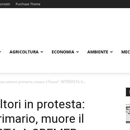
ontatti
Purchase Theme
AGRICOLTURA
ECONOMIA
AMBIENTE
MEC
nza settore primario, muore il Paese”. INTERVISTA A...
tori in protesta:
imario, muore il