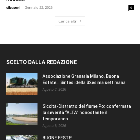
cibusonl
-
Gennaio 22, 2026
0
Carica altri
SCELTO DALLA REDAZIONE
Associazione Granaria Milano. Buona
Estate… Sintesi della 32esima settimana
Agosto 7, 2026
Siccità-Distretto del fiume Po: confermata
la severità “ALTA” nonostante il
temporaneo...
Agosto 6, 2026
BUONE FESTE!