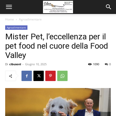
Home
Agroalimentare
Agroalimentare
Mister Pet, l’eccellenza per il
pet food nel cuore della Food
Valley
Di
cibusonl
-
Giugno 10, 2025
1090
0