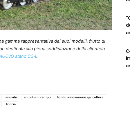
“
d
ci
a gamma rappresentativa dei suoi modelli, frutto di
 destinata alla piena soddisfazione della clientela.
C
 NUOVO stand C34
.
i
ci
enovitis
enovitis in campo
fondo innovazione agricoltura
Trincia