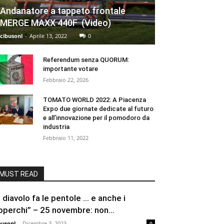
Andanatore a tappeto frontale
MERGE MAXX 440F (Video)
cibusonl
-
Aprile 13, 2022
0
Referendum senza QUORUM:
importante votare
Febbraio 22, 2026
TOMATO WORLD 2022: A Piacenza
Expo due giornate dedicate al futuro
e all’innovazione per il pomodoro da
industria
Febbraio 11, 2022
MUST READ
Il diavolo fa le pentole … e anche i
operchi” – 25 novembre: non...
busonl
-
Dicembre 3, 2023
0