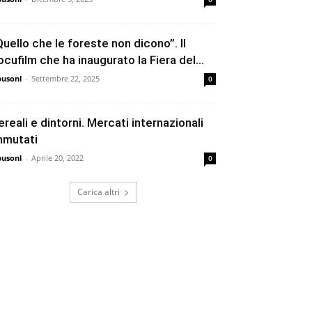
Quello che le foreste non dicono”. Il
ocufilm che ha inaugurato la Fiera del...
busonl
-
Settembre 22, 2025
0
ereali e dintorni. Mercati internazionali
mmutati
busonl
-
Aprile 20, 2022
0
Carica altri