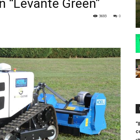
n “Levante Green”
3693
0
“
c
ci