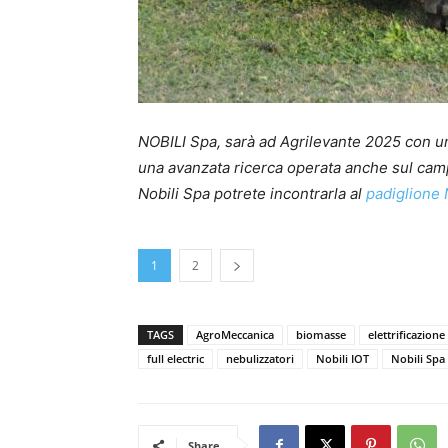
NOBILI Spa, sarà ad Agrilevante 2025 con un
una avanzata ricerca operata anche sul campo
Nobili Spa potrete incontrarla al
padiglione
1
2
TAGS
AgroMeccanica
biomasse
elettrificazione
full electric
nebulizzatori
Nobili IOT
Nobili Spa
Share