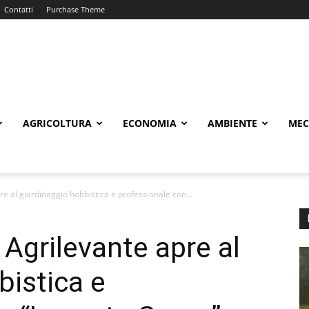
Contatti
Purchase Theme
AGRICOLTURA
ECONOMIA
AMBIENTE
MEC
re al giardinaggio hobbistica e professionale con...
. Agrilevante apre al
bistica e