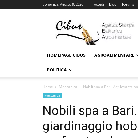
domenica, Agosto 9, 2026
Accedi
Blog
Forums
Cibus
Online
HOMEPAGE CIBUS
AGROALIMENTARE
POLITICA
Home
Meccanica
Nobili spa a Bari. Agrilevante ap
Meccanica
Nobili spa a Bari
giardinaggio hob