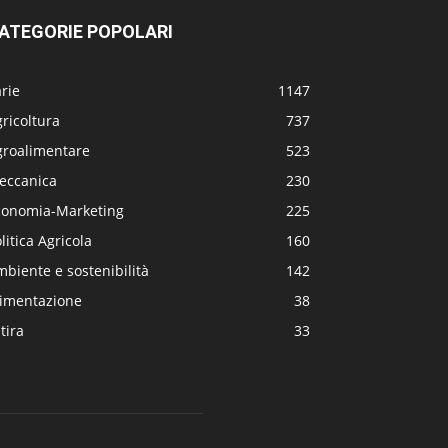
ATEGORIE POPOLARI
rie
1147
ricoltura
737
groalimentare
523
eccanica
230
conomia-Marketing
225
litica Agricola
160
biente e sostenibilità
142
limentazione
38
tira
33