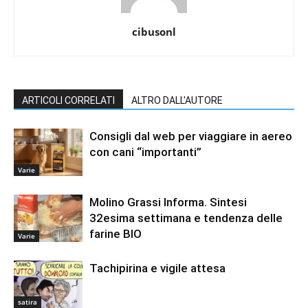
cibusonl
ARTICOLI CORRELATI
ALTRO DALL'AUTORE
Consigli dal web per viaggiare in aereo
con cani “importanti”
Varie
Molino Grassi Informa. Sintesi
32esima settimana e tendenza delle
farine BIO
Varie
Tachipirina e vigile attesa
satira