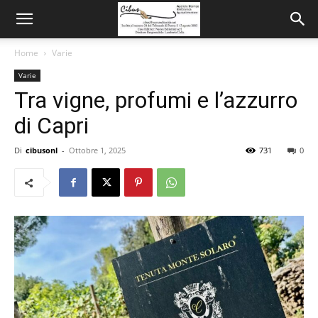
Home
Varie
Varie
Tra vigne, profumi e l’azzurro
di Capri
Di
cibusonl
-
Ottobre 1, 2025
731
0