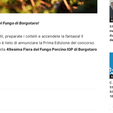
A
el Fungo di Borgotaro!
St
me
du
i, preparate i coltelli e accendete la fantasia! Il
de
 è lieto di annunciare la Prima Edizione del concorso
ella
49esima Fiera del Fungo Porcino IGP di Borgotaro
A
C.
St
SO
10