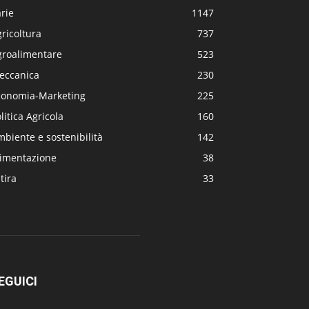
rie
1147
ricoltura
737
groalimentare
523
eccanica
230
conomia-Marketing
225
litica Agricola
160
biente e sostenibilità
142
limentazione
38
tira
33
EGUICI