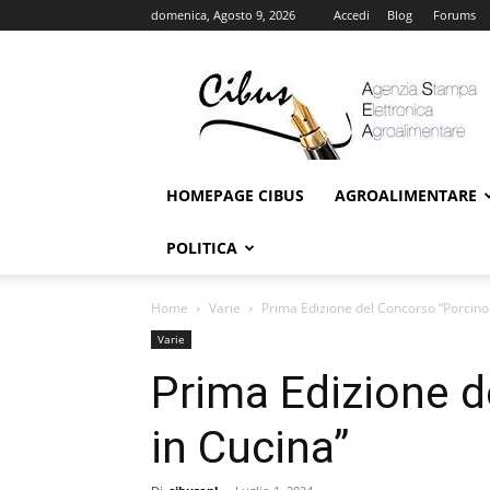
domenica, Agosto 9, 2026
Accedi
Blog
Forums
Cibus
Online
HOMEPAGE CIBUS
AGROALIMENTARE
POLITICA
Home
Varie
Prima Edizione del Concorso “Porcino
Varie
Prima Edizione d
in Cucina”