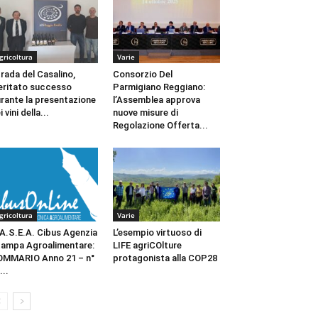
gricoltura
Varie
rada del Casalino,
Consorzio Del
ritato successo
Parmigiano Reggiano:
rante la presentazione
l’Assemblea approva
i vini della...
nuove misure di
Regolazione Offerta...
gricoltura
Varie
A.S.E.A. Cibus Agenzia
L’esempio virtuoso di
ampa Agroalimentare:
LIFE agriCOlture
MMARIO Anno 21 – n°
protagonista alla COP28
...