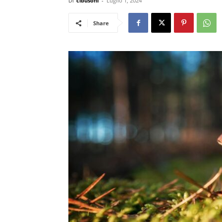
Di
cibusonl
-
Luglio 1, 2024
Share