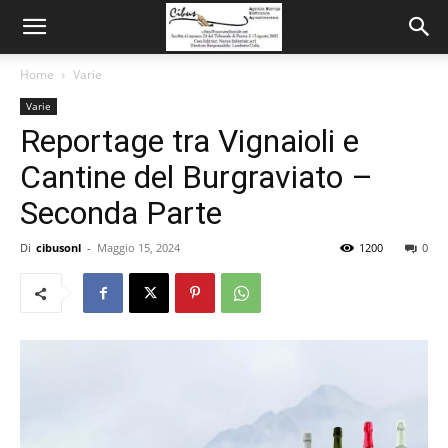
Home
Varie
Varie
Reportage tra Vignaioli e
Cantine del Burgraviato –
Seconda Parte
Di
cibusonl
-
Maggio 15, 2024
1200
0