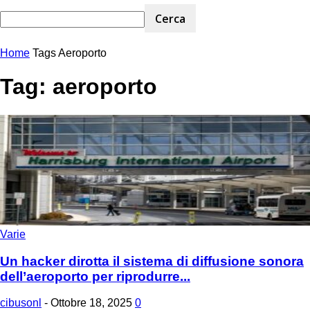
Home
Tags
Aeroporto
Tag: aeroporto
Varie
Un hacker dirotta il sistema di diffusione sonora
dell’aeroporto per riprodurre...
cibusonl
-
Ottobre 18, 2025
0