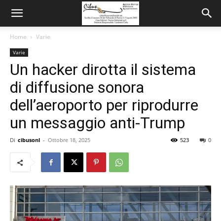
Home
Varie
Varie
Un hacker dirotta il sistema
di diffusione sonora
dell’aeroporto per riprodurre
un messaggio anti-Trump
Di
cibusonl
-
Ottobre 18, 2025
523
0