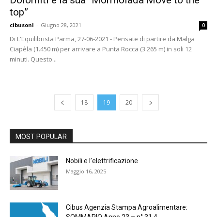
top”
cibusonl
-
Giugno 28, 2021
0
Di L'Equilibrista Parma, 27-06-2021 - Pensate di partire da Malga
Ciapèla (1.450 m) per arrivare a Punta Rocca (3.265 m) in soli 12
minuti. Questo...
18
19
20
MOST POPULAR
Nobili e l’elettrificazione
Maggio 16, 2025
Cibus Agenzia Stampa Agroalimentare:
SOMMARIO Anno 23 – n° 31 4...