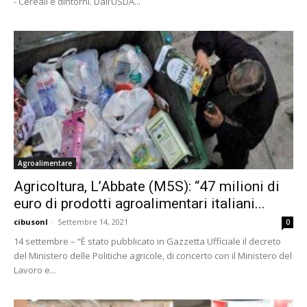
- Cereali e dintorni. Dall’USDA...
Agroalimentare
Agricoltura, L’Abbate (M5S): “47 milioni di
euro di prodotti agroalimentari italiani...
cibusonl
-
Settembre 14, 2021
0
14 settembre – “È stato pubblicato in Gazzetta Ufficiale il decreto
del Ministero delle Politiche agricole, di concerto con il Ministero del
Lavoro e...