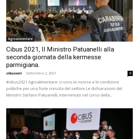
Agroalimentare
Cibus 2021, Il Ministro Patuanelli alla
seconda giornata della kermesse
parmigiana.
cibusonl
-
Settembre 2, 2021
0
#cibus2021 Agroalimentare: ci sono le risorse e le condizioni
politiche per una forte crescita del settore Le dichiarazioni del
Ministro Stefano Patuanelli, intervenuto nel corso della...