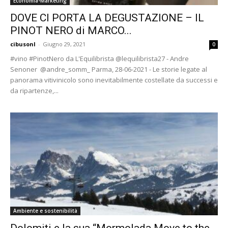
Economia-Marketing
DOVE CI PORTA LA DEGUSTAZIONE – IL
PINOT NERO di MARCO...
cibusonl
-
Giugno 29, 2021
0
#vino #PinotNero da L'Equilibrista @lequilibrista27 - Andre
Senoner @andre_somm_ Parma, 28-06-2021 - Le storie legate al
panorama vitivinicolo sono inevitabilmente costellate da successi e
da ripartenze,...
Ambiente e sostenibilità
Dolomiti e la sua “Mormolada Move to the