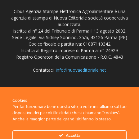
Cibus Agenzia Stampe Elettronica Agroalimentare è una
agenzia di stampa di Nuova Editoriale società cooperativa
autorizzata.
Iscritta al n° 24 del Tribunale di Parma il 13 agosto 2002.
Sede Legale: Via Sidney Sonnino, 35/a, 43126 Parma (PR)
Codice fiscale e partita iva: 01887110342
Iscritta al Registro imprese di Parma al n° 24929
Registro Operatori della Comunicazione - R.O.C. 4843
Contattaci:
info@nuovaeditoriale.net
SEGUICI
Cookies
Per far funzionare bene questo sito, a volte installiamo sul tuo
dispositivo dei piccoli file di dati che si chiamano "cookies".
Anche la maggior parte dei grandi siti fanno lo stesso.
Disclaimer
Privacy
Advertisement
Contact Us
Accetta