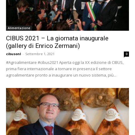
Alimentazione
CIBUS 2021 – La giornata inaugurale
(gallery di Enrico Zermani)
cibusonl
-
Settembre 1, 2021
0
#Agroalimentare #cibus2021 Aperta oggi la XX edizione di CIBUS,
prima fiera internazionale a tornare in presenza Il settore
agroalimentare pronto a inaugurare un nuovo sistema, più...