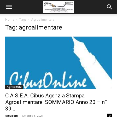
Home
Tags
Agroalimentare
Tag: agroalimentare
Agricoltura
C.A.S.E.A. Cibus Agenzia Stampa
Agroalimentare: SOMMARIO Anno 20 – n°
39...
cibusonl
-
Ottobre 3, 2021
0