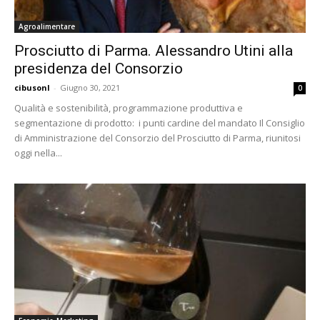
Agroalimentare
Prosciutto di Parma. Alessandro Utini alla
presidenza del Consorzio
cibusonl
-
Giugno 30, 2021
0
Qualità e sostenibilità, programmazione produttiva e
segmentazione di prodotto: i punti cardine del mandato Il Consiglio
di Amministrazione del Consorzio del Prosciutto di Parma, riunitosi
oggi nella...