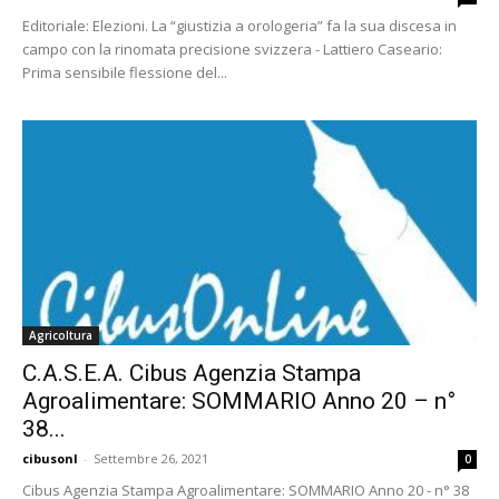
Editoriale: Elezioni. La “giustizia a orologeria” fa la sua discesa in
campo con la rinomata precisione svizzera - Lattiero Caseario:
Prima sensibile flessione del...
Agricoltura
C.A.S.E.A. Cibus Agenzia Stampa
Agroalimentare: SOMMARIO Anno 20 – n°
38...
cibusonl
-
Settembre 26, 2021
0
Cibus Agenzia Stampa Agroalimentare: SOMMARIO Anno 20 - n° 38