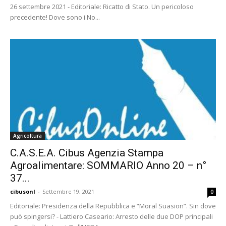
26 settembre 2021 - Editoriale: Ricatto di Stato. Un pericoloso
precedente! Dove sono i No...
Agricoltura
C.A.S.E.A. Cibus Agenzia Stampa
Agroalimentare: SOMMARIO Anno 20 – n°
37...
cibusonl
-
Settembre 19, 2021
0
Editoriale: Presidenza della Repubblica e “Moral Suasion”. Sin dove
può spingersi? - Lattiero Caseario: Arresto delle due DOP principali