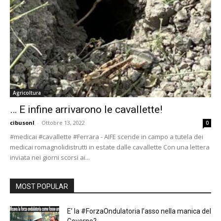
Agricoltura
… E infine arrivarono le cavallette!
cibusonl
-
Ottobre 13, 2022
0
#medicai #cavallette #Ferrara - AIFE scende in campo a tutela dei
medicai romagnolidistrutti in estate dalle cavallette Con una lettera
inviata nei giorni scorsi ai...
MOST POPULAR
E’ la #ForzaOndulatoria l’asso nella manica del
Governo?