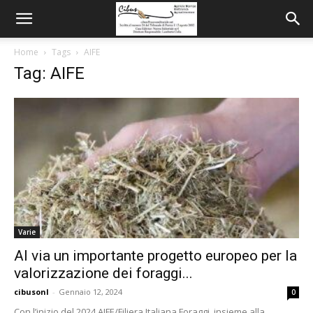
Home
Tags
AIFE
Tag: AIFE
Varie
Al via un importante progetto europeo per la
valorizzazione dei foraggi...
cibusonl
-
Gennaio 12, 2024
0
Con l’inizio del 2024 AIFE/Filiera Italiana Foraggi, insieme alla