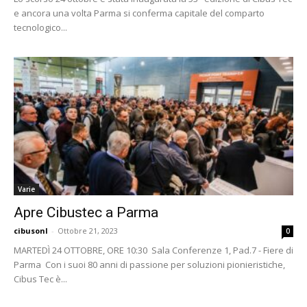
e ancora una volta Parma si conferma capitale del comparto
tecnologico...
Varie
Apre Cibustec a Parma
cibusonl
-
Ottobre 21, 2023
0
MARTEDÌ 24 OTTOBRE, ORE 10:30 Sala Conferenze 1, Pad.7 - Fiere di
Parma Con i suoi 80 anni di passione per soluzioni pionieristiche,
Cibus Tec è...