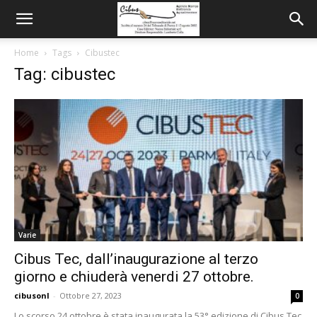
Home
Tags
Cibustec
Tag: cibustec
Varie
Cibus Tec, dall’inaugurazione al terzo
giorno e chiuderà venerdi 27 ottobre.
cibusonl
-
Ottobre 27, 2023
0
Lo scorso 24 ottobre è stata inaugurata la 53° edizione di Cibus Tec