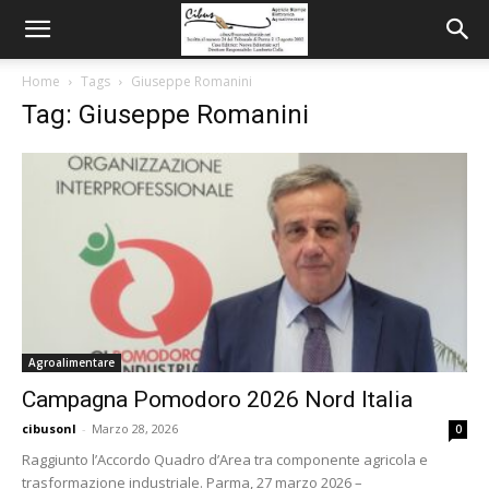
Home
Tags
Giuseppe Romanini
Tag: Giuseppe Romanini
Agroalimentare
Campagna Pomodoro 2026 Nord Italia
cibusonl
-
Marzo 28, 2026
0
Raggiunto l’Accordo Quadro d’Area tra componente agricola e
trasformazione industriale. Parma, 27 marzo 2026 –