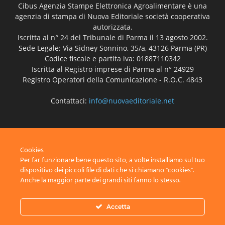
Cibus Agenzia Stampe Elettronica Agroalimentare è una
agenzia di stampa di Nuova Editoriale società cooperativa
autorizzata.
Iscritta al n° 24 del Tribunale di Parma il 13 agosto 2002.
Sede Legale: Via Sidney Sonnino, 35/a, 43126 Parma (PR)
Codice fiscale e partita iva: 01887110342
Iscritta al Registro imprese di Parma al n° 24929
Registro Operatori della Comunicazione - R.O.C. 4843
Contattaci:
info@nuovaeditoriale.net
SEGUICI
Cookies
Per far funzionare bene questo sito, a volte installiamo sul tuo
dispositivo dei piccoli file di dati che si chiamano "cookies".
Anche la maggior parte dei grandi siti fanno lo stesso.
Disclaimer
Privacy
Advertisement
Contact Us
Accetta
© Nuova Editoriale società cooperativa