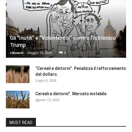
Gli “Inutili” e “Volenterosi” contro l’istrionico
Trump
cibusonl
-
Maggio 18, 2025
0
“Cereali e dintorni”. Penalizza il rafforzamento
del dollaro.
Luglio 9, 2026
Cereali e dintorni”. Mercato instabile.
Agosto 13, 2025
MUST READ