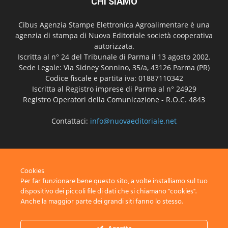
CHI SIAMO
Cibus Agenzia Stampe Elettronica Agroalimentare è una
agenzia di stampa di Nuova Editoriale società cooperativa
autorizzata.
Iscritta al n° 24 del Tribunale di Parma il 13 agosto 2002.
Sede Legale: Via Sidney Sonnino, 35/a, 43126 Parma (PR)
Codice fiscale e partita iva: 01887110342
Iscritta al Registro imprese di Parma al n° 24929
Registro Operatori della Comunicazione - R.O.C. 4843
Contattaci:
info@nuovaeditoriale.net
SEGUICI
Cookies
Per far funzionare bene questo sito, a volte installiamo sul tuo
dispositivo dei piccoli file di dati che si chiamano "cookies".
Anche la maggior parte dei grandi siti fanno lo stesso.
Disclaimer
Privacy
Advertisement
Contact Us