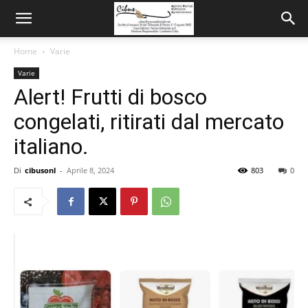
Home
Varie
Varie
Alert! Frutti di bosco
congelati, ritirati dal mercato
italiano.
Di
cibusonl
-
Aprile 8, 2024
803
0