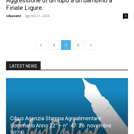
Aggressione di un lupo a un bambino a
Finale Ligure.
cibusonl
-
Agosto 21, 2024
0
4
5
6
LATEST NEWS
Cibus Agenzia Stampa Agroalimentare:
Sommario Anno 22° – n° 47 26 novembre
2023