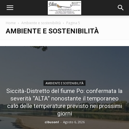
Home
Ambiente e sostenibilità
Pagina 5
AMBIENTE E SOSTENIBILITÀ
AMBIENTE E SOSTENIBILITÀ
Siccità-Distretto del fiume Po: confermata la
severità “ALTA” nonostante il temporaneo
calo delle temperature previsto nei prossimi
giorni
cibusonl
-
Agosto 6, 2026