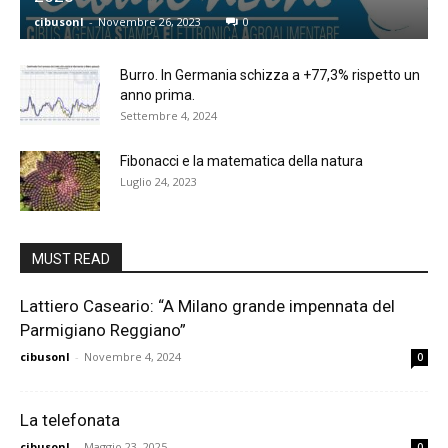
cibusonl
-
Novembre 26, 2023
0
Burro. In Germania schizza a +77,3% rispetto un
anno prima.
Settembre 4, 2024
Fibonacci e la matematica della natura
Luglio 24, 2023
MUST READ
Lattiero Caseario: “A Milano grande impennata del
Parmigiano Reggiano”
cibusonl
-
Novembre 4, 2024
0
La telefonata
cibusonl
-
Maggio 23, 2025
0