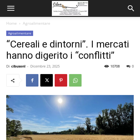
Home
Agroalimentare
Agroalimentare
“Cereali e dintorni”. I mercati
hanno digerito i “conflitti”
Di
cibusonl
-
Dicembre 23, 2025
10708
0