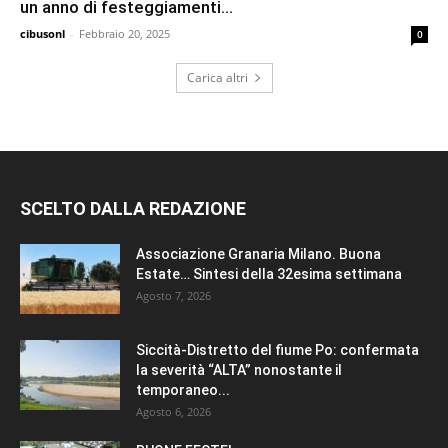
un anno di festeggiamenti...
cibusonl
-
Febbraio 20, 2025
0
Carica altri
SCELTO DALLA REDAZIONE
Associazione Granaria Milano. Buona
Estate… Sintesi della 32esima settimana
Agosto 7, 2026
Siccità-Distretto del fiume Po: confermata
la severità “ALTA” nonostante il
temporaneo...
Agosto 6, 2026