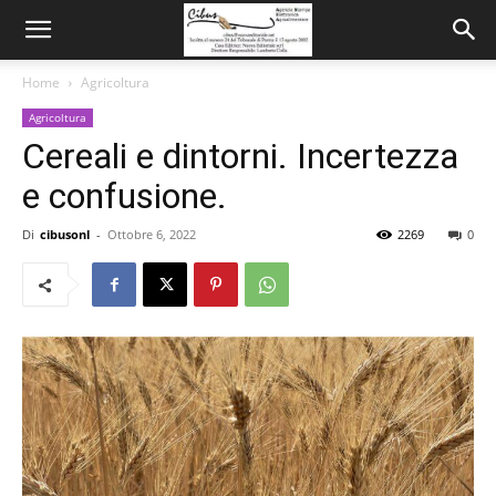
Home
Agricoltura
Agricoltura
Cereali e dintorni. Incertezza
e confusione.
Di
cibusonl
-
Ottobre 6, 2022
2269
0