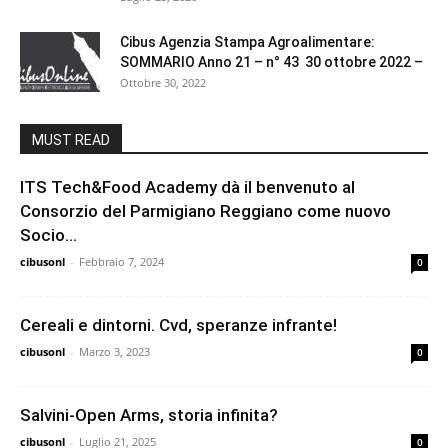
Cibus Agenzia Stampa Agroalimentare:
SOMMARIO Anno 21 – n° 43 30 ottobre 2022 –
Ottobre 30, 2022
MUST READ
ITS Tech&Food Academy dà il benvenuto al
Consorzio del Parmigiano Reggiano come nuovo
Socio...
cibusonl
-
Febbraio 7, 2024
0
Cereali e dintorni. Cvd, speranze infrante!
cibusonl
-
Marzo 3, 2023
0
Salvini-Open Arms, storia infinita?
cibusonl
-
Luglio 21, 2025
0