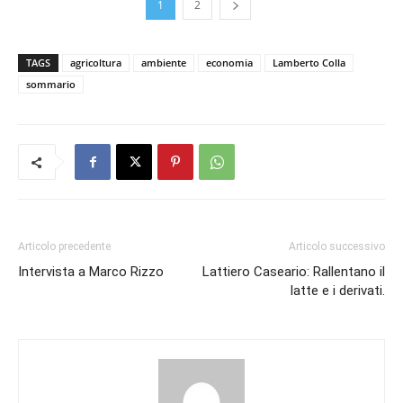
1
2
TAGS
agricoltura
ambiente
economia
Lamberto Colla
sommario
Articolo precedente
Articolo successivo
Intervista a Marco Rizzo
Lattiero Caseario: Rallentano il
latte e i derivati.