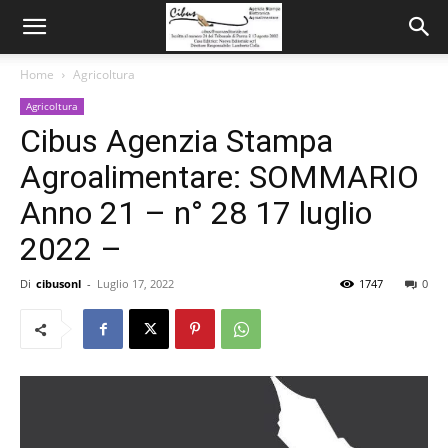
Home
Agricoltura
Agricoltura
Cibus Agenzia Stampa
Agroalimentare: SOMMARIO
Anno 21 – n° 28 17 luglio
2022 –
Di
cibusonl
-
Luglio 17, 2022
1747
0