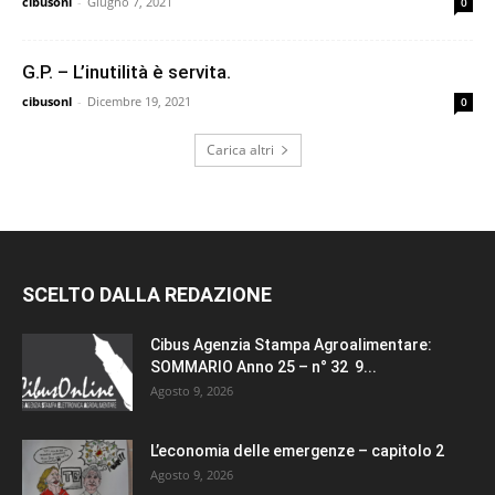
cibusonl
-
Giugno 7, 2021
0
G.P. – L’inutilità è servita.
cibusonl
-
Dicembre 19, 2021
0
Carica altri
SCELTO DALLA REDAZIONE
Cibus Agenzia Stampa Agroalimentare:
SOMMARIO Anno 25 – n° 32 9...
Agosto 9, 2026
L’economia delle emergenze – capitolo 2
Agosto 9, 2026