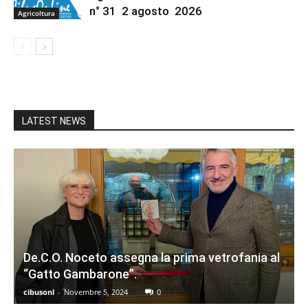
n° 31 2 agosto 2026
Agricoltura
LATEST NEWS
De.C.O. Noceto assegna la prima vetrofania al
“Gatto Gambarone”.
cibusonl
-
Novembre 5, 2024
0