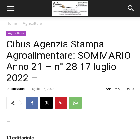
Home
Agricoltura
Agricoltura
Cibus Agenzia Stampa
Agroalimentare: SOMMARIO
Anno 21 – n° 28 17 luglio
2022 –
Di
cibusonl
-
Luglio 17, 2022
1745
0
–
1.1 editoriale