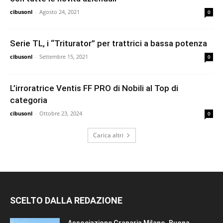
cibusonl
-
Agosto 24, 2021
0
Serie TL, i “Triturator” per trattrici a bassa potenza
cibusonl
-
Settembre 15, 2021
0
L’irroratrice Ventis FF PRO di Nobili al Top di
categoria
cibusonl
-
Ottobre 23, 2024
0
Carica altri
SCELTO DALLA REDAZIONE
Associazione Granaria Milano. Buona