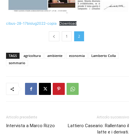
cibus-28-17bislug2022-copia
Download
1
2
TAGS
agricoltura
ambiente
economia
Lamberto Colla
sommario
Articolo precedente
Articolo successivo
Intervista a Marco Rizzo
Lattiero Caseario: Rallentano il
latte e i derivati.