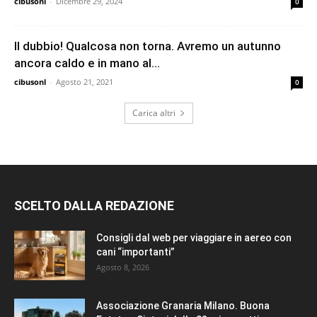
cibusonl
-
Dicembre 29, 2024
0
Il dubbio! Qualcosa non torna. Avremo un autunno
ancora caldo e in mano al...
cibusonl
-
Agosto 21, 2021
0
Carica altri
SCELTO DALLA REDAZIONE
Consigli dal web per viaggiare in aereo con
cani “importanti”
Agosto 8, 2026
Associazione Granaria Milano. Buona