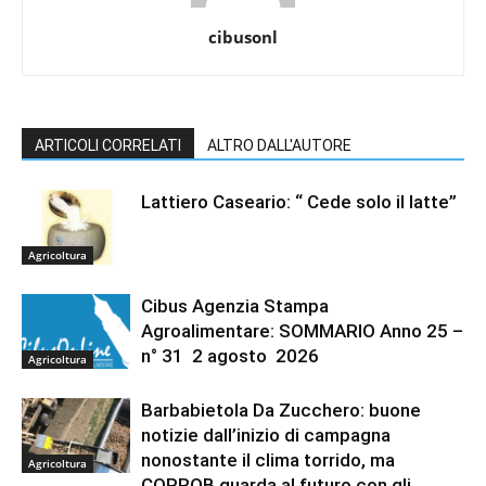
cibusonl
ARTICOLI CORRELATI
ALTRO DALL'AUTORE
Lattiero Caseario: “ Cede solo il latte”
Agricoltura
Cibus Agenzia Stampa
Agroalimentare: SOMMARIO Anno 25 –
n° 31 2 agosto 2026
Agricoltura
Barbabietola Da Zucchero: buone
notizie dall’inizio di campagna
nonostante il clima torrido, ma
Agricoltura
COPROB guarda al futuro con gli