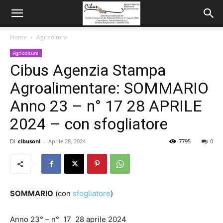
Home
Agricoltura
Agricoltura
Cibus Agenzia Stampa
Agroalimentare: SOMMARIO
Anno 23 – n° 17 28 APRILE
2024 – con sfogliatore
Di
cibusonl
-
Aprile 28, 2024
7795
0
SOMMARIO
(con
sfogliatore
)
Anno 23° – n° 17 28 aprile 2024