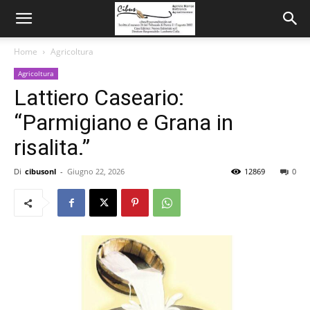
Home
Agricoltura
Agricoltura
Lattiero Caseario:
“Parmigiano e Grana in
risalita.”
Di
cibusonl
-
Giugno 22, 2026
12869
0