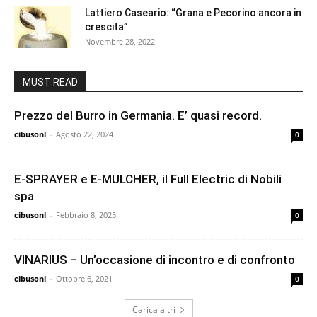
Lattiero Caseario: “Grana e Pecorino ancora in
crescita”
Novembre 28, 2022
MUST READ
Prezzo del Burro in Germania. E’ quasi record.
cibusonl
-
Agosto 22, 2024
0
E-SPRAYER e E-MULCHER, il Full Electric di Nobili
spa
cibusonl
-
Febbraio 8, 2025
0
VINARIUS – Un’occasione di incontro e di confronto
cibusonl
-
Ottobre 6, 2021
0
Carica altri