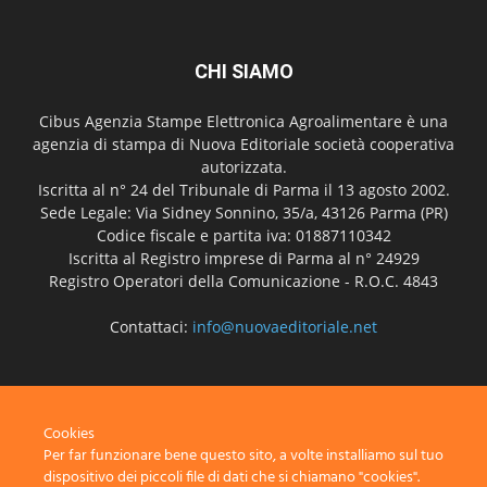
CHI SIAMO
Cibus Agenzia Stampe Elettronica Agroalimentare è una
agenzia di stampa di Nuova Editoriale società cooperativa
autorizzata.
Iscritta al n° 24 del Tribunale di Parma il 13 agosto 2002.
Sede Legale: Via Sidney Sonnino, 35/a, 43126 Parma (PR)
Codice fiscale e partita iva: 01887110342
Iscritta al Registro imprese di Parma al n° 24929
Registro Operatori della Comunicazione - R.O.C. 4843
Contattaci:
info@nuovaeditoriale.net
SEGUICI
Cookies
Per far funzionare bene questo sito, a volte installiamo sul tuo
dispositivo dei piccoli file di dati che si chiamano "cookies".