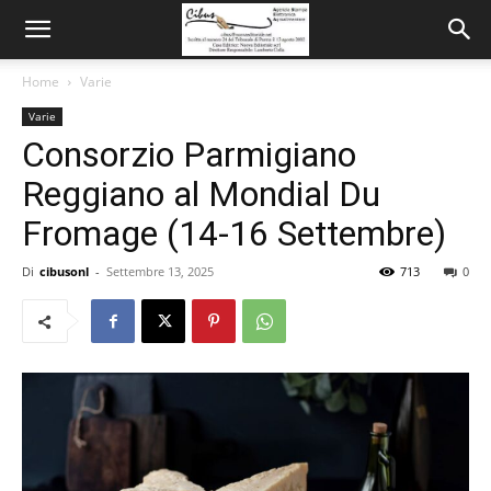
Home
Varie
Varie
Consorzio Parmigiano
Reggiano al Mondial Du
Fromage (14-16 Settembre)
Di
cibusonl
-
Settembre 13, 2025
713
0