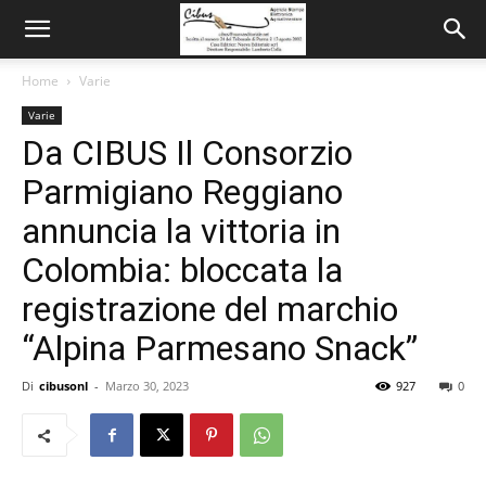
Home
Varie
Varie
Da CIBUS Il Consorzio
Parmigiano Reggiano
annuncia la vittoria in
Colombia: bloccata la
registrazione del marchio
“Alpina Parmesano Snack”
Di
cibusonl
-
Marzo 30, 2023
927
0