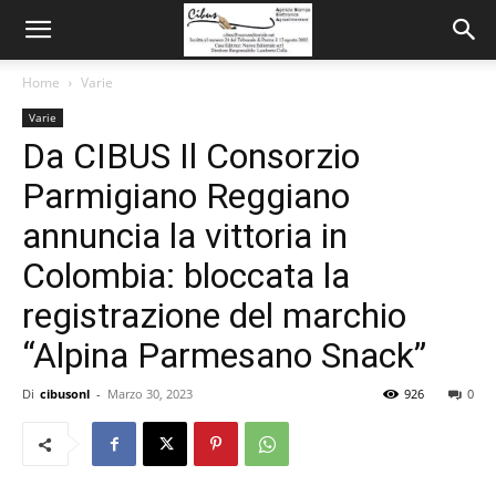
Home
Varie
Varie
Da CIBUS Il Consorzio
Parmigiano Reggiano
annuncia la vittoria in
Colombia: bloccata la
registrazione del marchio
“Alpina Parmesano Snack”
Di
cibusonl
-
Marzo 30, 2023
926
0