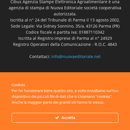
Cibus Agenzia Stampe Elettronica Agroalimentare è una
agenzia di stampa di Nuova Editoriale società cooperativa
autorizzata.
Iscritta al n° 24 del Tribunale di Parma il 13 agosto 2002.
Sede Legale: Via Sidney Sonnino, 35/a, 43126 Parma (PR)
Codice fiscale e partita iva: 01887110342
Iscritta al Registro imprese di Parma al n° 24929
Registro Operatori della Comunicazione - R.O.C. 4843
Contattaci:
info@nuovaeditoriale.net
SEGUICI
Cookies
Per far funzionare bene questo sito, a volte installiamo sul tuo
dispositivo dei piccoli file di dati che si chiamano "cookies".
Anche la maggior parte dei grandi siti fanno lo stesso.
Disclaimer
Privacy
Advertisement
Contact Us
Accetta
© Nuova Editoriale società cooperativa