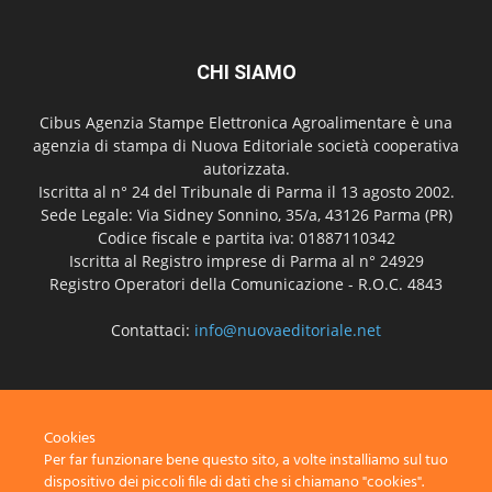
CHI SIAMO
Cibus Agenzia Stampe Elettronica Agroalimentare è una
agenzia di stampa di Nuova Editoriale società cooperativa
autorizzata.
Iscritta al n° 24 del Tribunale di Parma il 13 agosto 2002.
Sede Legale: Via Sidney Sonnino, 35/a, 43126 Parma (PR)
Codice fiscale e partita iva: 01887110342
Iscritta al Registro imprese di Parma al n° 24929
Registro Operatori della Comunicazione - R.O.C. 4843
Contattaci:
info@nuovaeditoriale.net
SEGUICI
Cookies
Per far funzionare bene questo sito, a volte installiamo sul tuo
dispositivo dei piccoli file di dati che si chiamano "cookies".