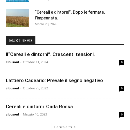
“Cereali e dintorni”. Dopo le fermate,
l’impennata.
Marzo 20, 2026
MUST READ
Il“Cereali e dintorni”. Crescenti tensioni.
cibusonl
-
Ottobre 11, 2024
0
Lattiero Caseario: Prevale il segno negativo
cibusonl
-
Ottobre 25, 2022
0
Cereali e dintorni. Onda Rossa
cibusonl
-
Maggio 10, 2023
0
Carica altri