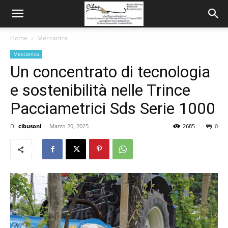
Home
Meccanica
Meccanica
Un concentrato di tecnologia
e sostenibilità nelle Trince
Pacciametrici Sds Serie 1000
Di
cibusonl
-
Marzo 20, 2025
2685
0