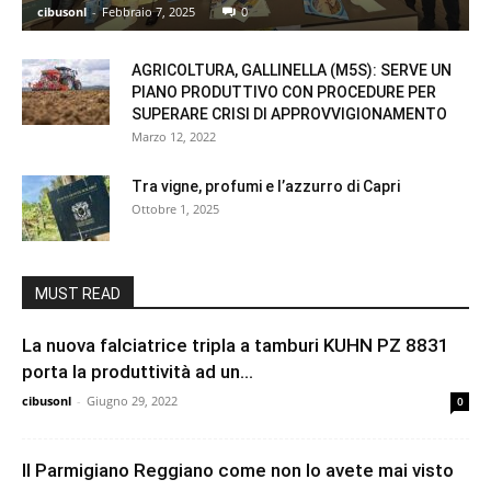
cibusonl
-
Febbraio 7, 2025
0
AGRICOLTURA, GALLINELLA (M5S): SERVE UN
PIANO PRODUTTIVO CON PROCEDURE PER
SUPERARE CRISI DI APPROVVIGIONAMENTO
Marzo 12, 2022
Tra vigne, profumi e l’azzurro di Capri
Ottobre 1, 2025
MUST READ
La nuova falciatrice tripla a tamburi KUHN PZ 8831
porta la produttività ad un...
cibusonl
-
Giugno 29, 2022
0
Il Parmigiano Reggiano come non lo avete mai visto