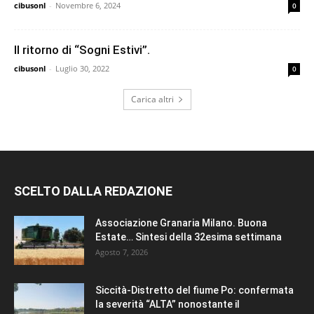
cibusonl
-
Novembre 6, 2024
0
Il ritorno di “Sogni Estivi”.
cibusonl
-
Luglio 30, 2022
0
Carica altri
SCELTO DALLA REDAZIONE
Associazione Granaria Milano. Buona
Estate… Sintesi della 32esima settimana
Agosto 7, 2026
Siccità-Distretto del fiume Po: confermata
la severità “ALTA” nonostante il