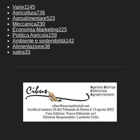
Varie
1145
Agricoltura
736
Agroalimentare
523
Meccanica
230
Economia-Marketing
225
Politica Agricola
159
Ambiente e sostenibilità
142
Alimentazione
38
satira
33