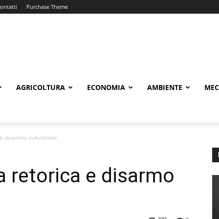
ontatti
Purchase Theme
AGRICOLTURA
ECONOMIA
AMBIENTE
MEC
a e disarmo industriale
ra retorica e disarmo