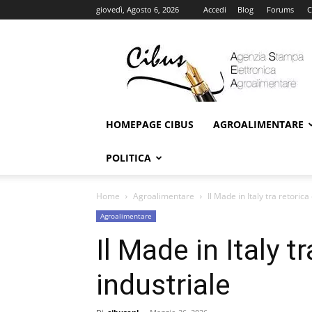
giovedì, Agosto 6, 2026
Accedi
Blog
Forums
C
Cibus
Online
HOMEPAGE CIBUS
AGROALIMENTARE
POLITICA
Home
Agroalimentare
Il Made in Italy tra retoric
Agroalimentare
Il Made in Italy t
industriale