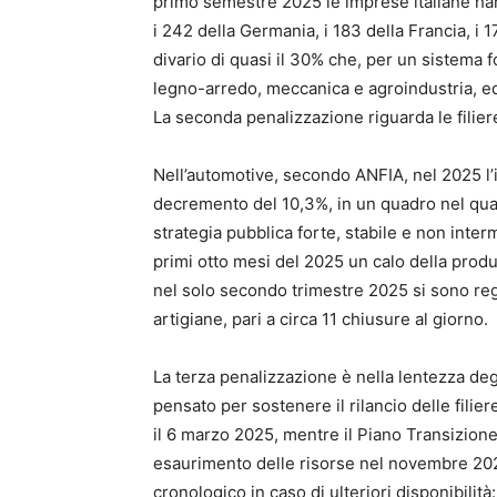
primo semestre 2025 le imprese italiane han
i 242 della Germania, i 183 della Francia, i
divario di quasi il 30% che, per un sistema 
legno-arredo, meccanica e agroindustria, eq
La seconda penalizzazione riguarda le filier
Nell’automotive, secondo ANFIA, nel 2025 l’
decremento del 10,3%, in un quadro nel qual
strategia pubblica forte, stabile e non inte
primi otto mesi del 2025 un calo della prod
nel solo secondo trimestre 2025 si sono reg
artigiane, pari a circa 11 chiusure al giorno.
La terza penalizzazione è nella lentezza degl
pensato per sostenere il rilancio delle filier
il 6 marzo 2025, mentre il Piano Transizione 
esaurimento delle risorse nel novembre 202
cronologico in caso di ulteriori disponibili