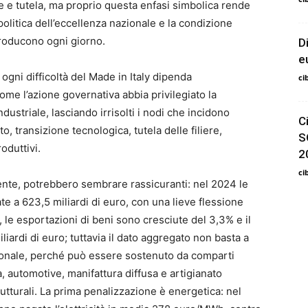
e e tutela, ma proprio questa enfasi simbolica rende
politica dell’eccellenza nazionale e la condizione
producono ogni giorno.
D
e
ogni difficoltà del Made in Italy dipenda
ci
e l’azione governativa abbia privilegiato la
ustriale, lasciando irrisolti i nodi che incidono
C
o, transizione tecnologica, tutela delle filiere,
S
oduttivi.
2
ci
mente, potrebbero sembrare rassicuranti: nel 2024 le
ate a 623,5 miliardi di euro, con una lieve flessione
 le esportazioni di beni sono cresciute del 3,3% e il
ardi di euro; tuttavia il dato aggregato non basta a
izionale, perché può essere sostenuto da comparti
, automotive, manifattura diffusa e artigianato
utturali. La prima penalizzazione è energetica: nel