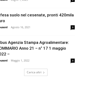
ifesa suolo nel cesenate, pronti 420mila
uro
busonl
-
Agosto 16, 2021
0
ibus Agenzia Stampa Agroalimentare:
OMMARIO Anno 21 – n° 17 1 maggio
022 –
busonl
-
Maggio 1, 2022
0
Carica altri