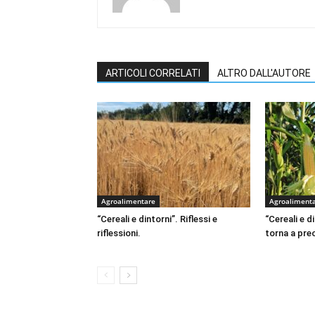
ARTICOLI CORRELATI
ALTRO DALL'AUTORE
Agroalimentare
Agroaliment
“Cereali e dintorni”. Riflessi e
“Cereali e d
riflessioni.
torna a pr