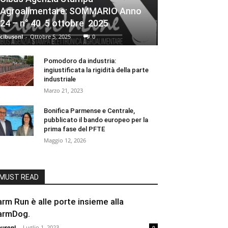
Agroalimentare: SOMMARIO Anno
24 – n° 40 5 ottobre 2025
cibusonl
-
Ottobre 5, 2025
0
Pomodoro da industria:
ingiustificata la rigidità della parte
industriale
Marzo 21, 2023
Bonifica Parmense e Centrale,
pubblicato il bando europeo per la
prima fase del PFTE
Maggio 12, 2026
MUST READ
arm Run è alle porte insieme alla
armDog.
busonl
-
Luglio 1, 2023
0