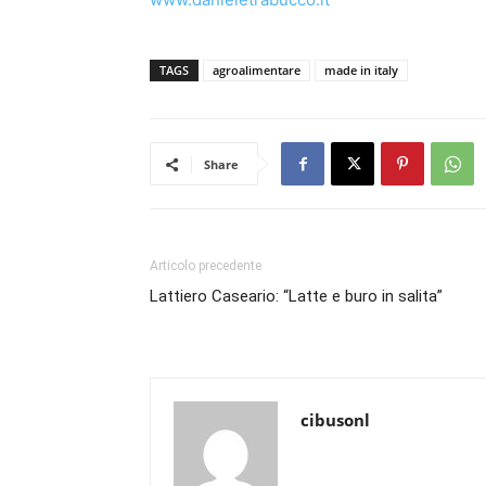
TAGS
agroalimentare
made in italy
Share
Articolo precedente
Lattiero Caseario: “Latte e buro in salita”
cibusonl