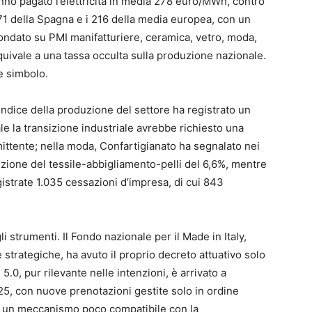
no pagato l’elettricità in media 278 euro/MWh, contro
 171 della Spagna e i 216 della media europea, con un
fondato su PMI manifatturiere, ceramica, vetro, moda,
uivale a una tassa occulta sulla produzione nazionale.
e simbolo.
indice della produzione del settore ha registrato un
e la transizione industriale avrebbe richiesto una
rmittente; nella moda, Confartigianato ha segnalato nei
uzione del tessile-abbigliamento-pelli del 6,6%, mentre
istrate 1.035 cessazioni d’impresa, di cui 843
i strumenti. Il Fondo nazionale per il Made in Italy,
e strategiche, ha avuto il proprio decreto attuativo solo
5.0, pur rilevante nelle intenzioni, è arrivato a
5, con nuove prenotazioni gestite solo in ordine
tà: un meccanismo poco compatibile con la