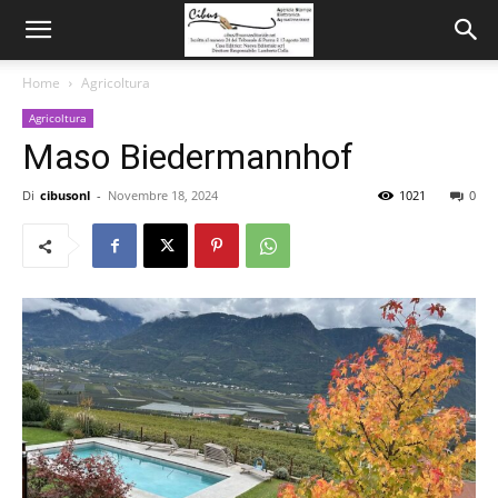
Home
Agricoltura
Agricoltura
Maso Biedermannhof
Di
cibusonl
-
Novembre 18, 2024
1021
0