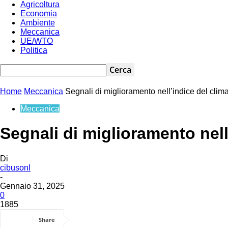
Agricoltura
Economia
Ambiente
Meccanica
UE/WTO
Politica
Home
Meccanica
Segnali di miglioramento nell’indice del cl
Meccanica
Segnali di miglioramento nel
Di
cibusonl
-
Gennaio 31, 2025
0
1885
Share