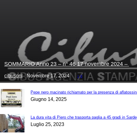
SOMMARIO Anno 23 – n° 46 17 novembre 2024 –
cibusonl
-
Novembre 17, 2024
0
Pepe nero macinato richiamato per la presenza di aflatossi
Giugno 14, 2025
La dura vita di Piero che trasporta paglia a 45 gradi in Sard
Luglio 25, 2023