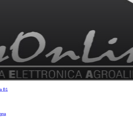
na B1
egna