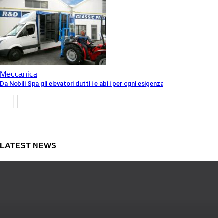
Meccanica
Da Nobili Spa gli elevatori duttili e abili per ogni esigenza
LATEST NEWS