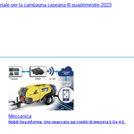
striale per la campagna casearia III quadrimestre 2023
Meccanica
Nobili Spa informa. Uno spaccato sui crediti di imposta 5.0 e 4.0.