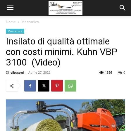
Home
Meccanica
Meccanica
Insilato di qualità ottimale
con costi minimi. Kuhn VBP
3100 (Video)
Di
cibusonl
-
Aprile 27, 2022
1356
0