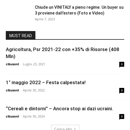
Chiude un VINITALY a pieno regime. Un buyer su
3 proviene dall’estero (Foto e Video)
Aprile 7, 2023
MUST READ
Agricoltura, Psr 2021-22 con +35% di Risorse (408
Mln)
cibusonl
-
Luglio 23, 2021
0
1° maggio 2022 – Festa calpestata!
cibusonl
-
Aprile 30, 2022
0
“Cereali e dintorni” – Ancora stop ai dazi ucraini.
cibusonl
-
Aprile 30, 2024
0
Carica altri