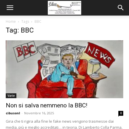
Home
Tags
BBC
Tag: BBC
Varie
Non si salva nemmeno la BBC!
cibusonl
-
Novembre 16, 2025
0
Gira che ti rigira alla fine le fake news vengono trasmesse dai
media, più e meglio accreditati… in teoria. Di Lamberto Colla Parma,