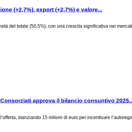
ne (+2,7%), export (+2,7%) e valore...
tà del totale (50,5%), con una crescita significativa nei mercat
onsorziati approva il bilancio consuntivo 2025..
’offerta, stanziando 15 milioni di euro per incentivare l’autorego