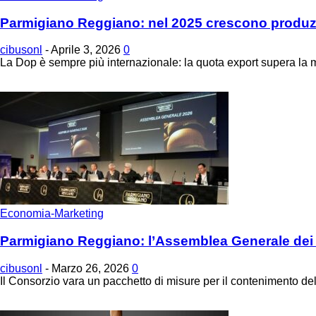
Parmigiano Reggiano: nel 2025 crescono produzio
cibusonl
-
Aprile 3, 2026
0
La Dop è sempre più internazionale: la quota export supera la me
Economia-Marketing
Parmigiano Reggiano: l’Assemblea Generale dei C
cibusonl
-
Marzo 26, 2026
0
Il Consorzio vara un pacchetto di misure per il contenimento dell