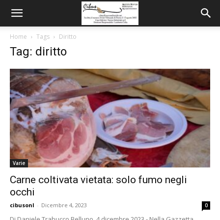
Home
Tags
Diritto
Tag: diritto
Varie
Carne coltivata vietata: solo fumo negli
occhi
cibusonl
-
Dicembre 4, 2023
0
Di Daniele Trabucco Belluno, 4 dicembre 2023 - Nella Gazzetta