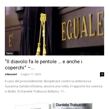
Varie
“Il diavolo fa le pentole … e anche i
coperchi” –...
cibusonl
-
Giugno 11, 2023
0
Il caso del provvedimento disciplinare contro la dottoressa
Susanna Zanda richiama, ancora una volta, il rapporto tra scienza
e diritto. Di Daniele Trabucco Belluno, 11...