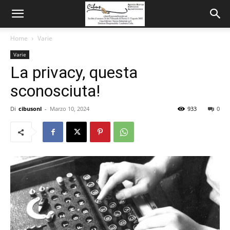
Home
Varie
Varie
La privacy, questa
sconosciuta!
Di
cibusonl
-
Marzo 10, 2024
933
0